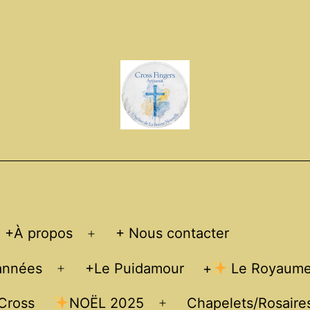
+À propos
+ Nous contacter
Open
menu
 années
+Le Puidamour
+
Le Royaume 
Open
menu
 Cross
NOËL 2025
Chapelets/Rosaire