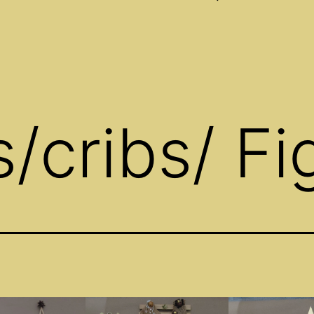
Open
menu
/cribs/ Fi