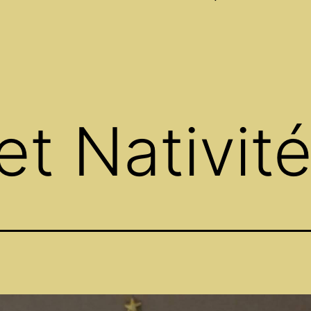
Open
menu
et Nativit