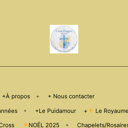
+À propos
+ Nous contacter
Open
menu
 années
+Le Puidamour
+
Le Royaume 
Open
menu
 Cross
NOËL 2025
Chapelets/Rosaire